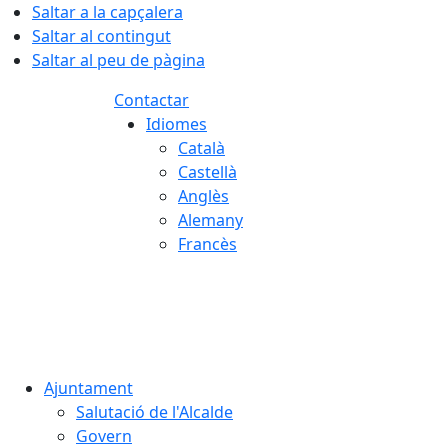
Saltar a la capçalera
Saltar al contingut
Saltar al peu de pàgina
Contactar
Idiomes
Català
Castellà
Anglès
Alemany
Francès
08.08.2026 | 05:24
Ajuntament
Salutació de l'Alcalde
Govern