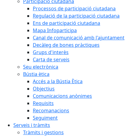
Participació ciutadana
Processos de participació ciutadana
Regulació de la participació ciutadana
Ens de participació ciutadana
Mapa Infoparticipa
Canal de comunicació amb l'ajuntament
Decàleg de bones pràctiques
Grups d'interès
Carta de serveis
Seu electrònica
Bústia ètica
Accés a la Bústia Ètica
Objectius
Comunicacions anònimes
Requisits
Recomanacions
Seguiment
Serveis i tràmits
Tràmits i gestions