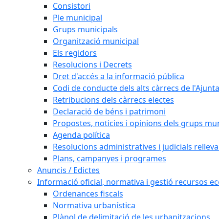
Consistori
Ple municipal
Grups municipals
Organització municipal
Els regidors
Resolucions i Decrets
Dret d'accés a la informació pública
Codi de conducte dels alts càrrecs de l'Ajun
Retribucions dels càrrecs electes
Declaració de béns i patrimoni
Propostes, noticies i opinions dels grups mu
Agenda política
Resolucions administratives i judicials rellev
Plans, campanyes i programes
Anuncis / Edictes
Informació oficial, normativa i gestió recursos 
Ordenances fiscals
Normativa urbanística
Plànol de delimitació de les urbanitzacions