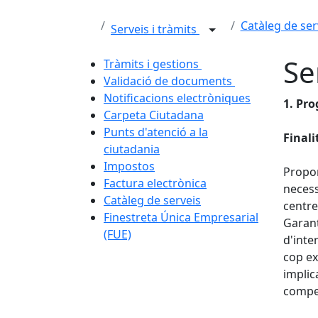
Catàleg de ser
Serveis i tràmits
Se
Tràmits i gestions
Validació de documents
Notificacions electròniques
1. Pro
Carpeta Ciutadana
Punts d'atenció a la
Finali
ciutadania
Impostos
Propor
Factura electrònica
necess
Catàleg de serveis
centre
Finestreta Única Empresarial
Garant
(FUE)
d'inte
cop ex
implic
compet