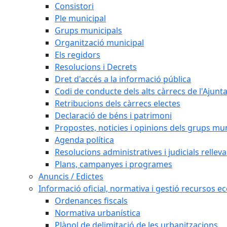
Consistori
Ple municipal
Grups municipals
Organització municipal
Els regidors
Resolucions i Decrets
Dret d'accés a la informació pública
Codi de conducte dels alts càrrecs de l'Ajun
Retribucions dels càrrecs electes
Declaració de béns i patrimoni
Propostes, noticies i opinions dels grups mu
Agenda política
Resolucions administratives i judicials rellev
Plans, campanyes i programes
Anuncis / Edictes
Informació oficial, normativa i gestió recursos 
Ordenances fiscals
Normativa urbanística
Plànol de delimitació de les urbanitzacions