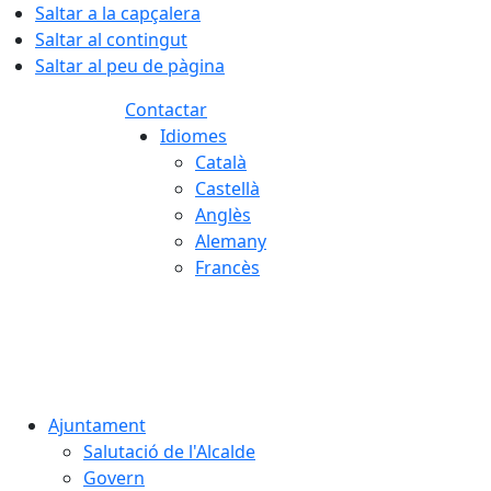
Saltar a la capçalera
Saltar al contingut
Saltar al peu de pàgina
Contactar
Idiomes
Català
Castellà
Anglès
Alemany
Francès
10.08.2026 | 05:44
Ajuntament
Salutació de l'Alcalde
Govern