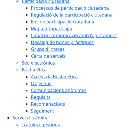
Participació ciutadana
Processos de participació ciutadana
Regulació de la participació ciutadana
Ens de participació ciutadana
Mapa Infoparticipa
Canal de comunicació amb l'ajuntament
Decàleg de bones pràctiques
Grups d'interès
Carta de serveis
Seu electrònica
Bústia ètica
Accés a la Bústia Ètica
Objectius
Comunicacions anònimes
Requisits
Recomanacions
Seguiment
Serveis i tràmits
Tràmits i gestions