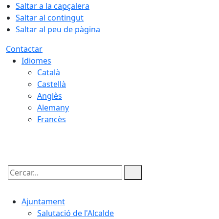
Saltar a la capçalera
Saltar al contingut
Saltar al peu de pàgina
Contactar
Idiomes
Català
Castellà
Anglès
Alemany
Francès
07.08.2026 | 04:02
Cercar:
Ajuntament
Salutació de l'Alcalde