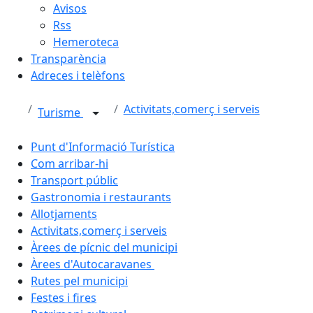
Avisos
Rss
Hemeroteca
Transparència
Adreces i telèfons
Activitats,comerç i serveis
Turisme
Punt d'Informació Turística
Com arribar-hi
Transport públic
Gastronomia i restaurants
Allotjaments
Activitats,comerç i serveis
Àrees de pícnic del municipi
Àrees d'Autocaravanes
Rutes pel municipi
Festes i fires