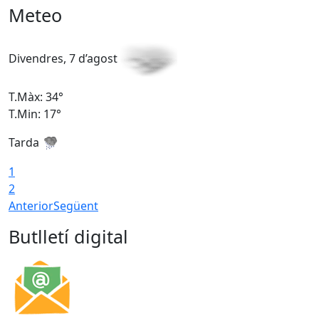
Meteo
Divendres, 7 d’agost
D
T.Màx: 34°
T
T.Min: 17°
T
Tarda
T
1
2
Anterior
Següent
Butlletí digital