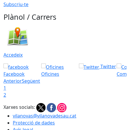
Subscriu-te
Plànol / Carrers
Accedeix
Twitter
Facebook
Oficines
Com a
Anterior
Següent
1
2
Xarxes socials:
vilanovas@vilanovadesau.cat
Protecció de dades
Avís legal