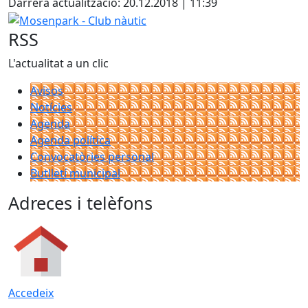
Darrera actualització: 20.12.2018 | 11:39
−
Mosenpark - Club nàutic
RSS
L'actualitat a un clic
Avisos
Notícies
Agenda
Agenda política
Convocatòries personal
Butlletí municipal
Adreces i telèfons
Accedeix