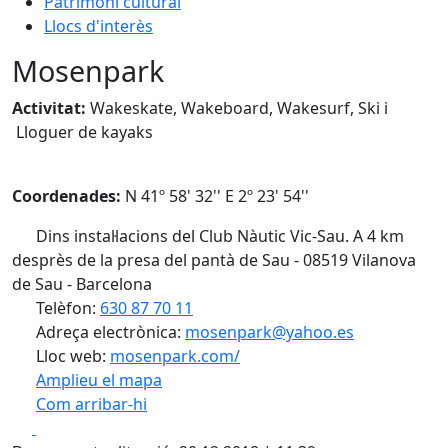
Patrimoni cultural
Llocs d'interès
Mosenpark
Activitat:
Wakeskate, Wakeboard, Wakesurf, Ski i
Lloguer de kayaks
Coordenades:
N 41º 58' 32'' E 2º 23' 54''
Dins instal·lacions del Club Nàutic Vic-Sau. A 4 km
desprès de la presa del pantà de Sau - 08519 Vilanova
de Sau - Barcelona
Telèfon:
630 87 70 11
Adreça electrònica:
mosenpark@yahoo.es
Lloc web:
mosenpark.com/
Amplieu el mapa
Com arribar-hi
Leaflet
| ©
OpenStreetMap
contributors
Facebook
X
+