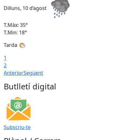
Dilluns, 10 d’agost
D
T.Màx: 35°
T
T.Min: 18°
T
Tarda
T
1
2
Anterior
Següent
Butlletí digital
Subscriu-te