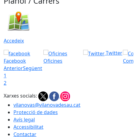
Plànol / Carrers
Accedeix
Twitter
Facebook
Oficines
Com a
Anterior
Següent
1
2
Xarxes socials:
vilanovas@vilanovadesau.cat
Protecció de dades
Avís legal
Accessibilitat
Contactar