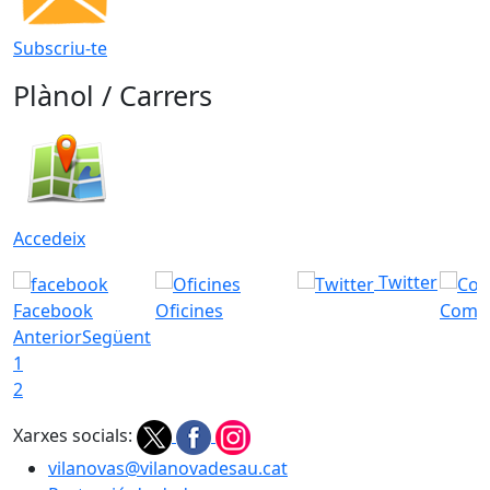
Subscriu-te
Plànol / Carrers
Accedeix
Twitter
Facebook
Oficines
Com a
Anterior
Següent
1
2
Xarxes socials:
vilanovas@vilanovadesau.cat