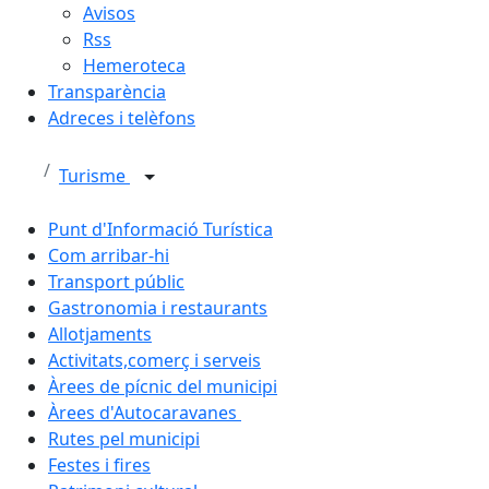
Avisos
Rss
Hemeroteca
Transparència
Adreces i telèfons
Turisme
Punt d'Informació Turística
Com arribar-hi
Transport públic
Gastronomia i restaurants
Allotjaments
Activitats,comerç i serveis
Àrees de pícnic del municipi
Àrees d'Autocaravanes
Rutes pel municipi
Festes i fires