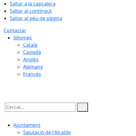
Saltar a la capçalera
Saltar al contingut
Saltar al peu de pàgina
Contactar
Idiomes
Català
Castellà
Anglès
Alemany
Francès
09.08.2026 | 13:03
Cercar:
Ajuntament
Salutació de l'Alcalde