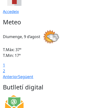
Accedeix
Meteo
Diumenge, 9 d’agost
D
T.Màx: 37°
T
T.Min: 17°
T
1
T
2
Anterior
Següent
Butlletí digital