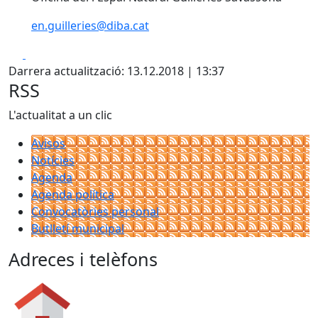
en.guilleries@diba.cat
Facebook
X
Darrera actualització: 13.12.2018 | 13:37
RSS
L'actualitat a un clic
Avisos
Notícies
Agenda
Agenda política
Convocatòries personal
Butlletí municipal
Adreces i telèfons