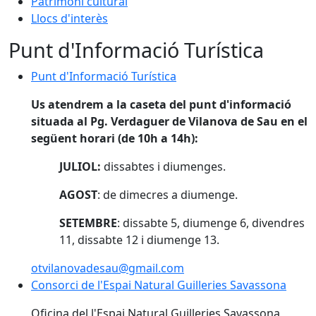
Patrimoni cultural
Llocs d'interès
Punt d'Informació Turística
Punt d'Informació Turística
Punt d'Informació Turística
Us atendrem a la caseta del punt d'informació
situada al Pg. Verdaguer de Vilanova de Sau en el
següent horari (de 10h a 14h):
JULIOL:
dissabtes i diumenges.
AGOST
: de dimecres a diumenge.
SETEMBRE
: dissabte 5, diumenge 6, divendres
11, dissabte 12 i diumenge 13.
otvilanovadesau@gmail.com
Consorci de l'Espai Natural Guilleries Savassona
Consorci de l'Espai Natural Guilleries Savassona
Oficina del l'Espai Natural Guilleries Savassona