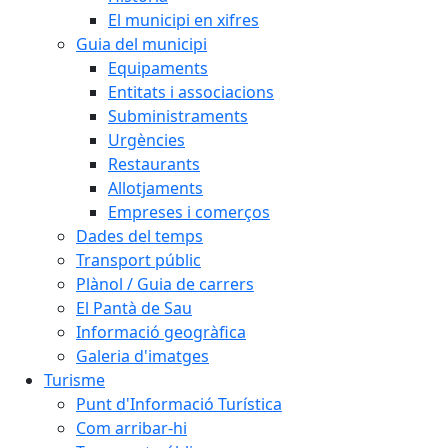
El municipi en xifres
Guia del municipi
Equipaments
Entitats i associacions
Subministraments
Urgències
Restaurants
Allotjaments
Empreses i comerços
Dades del temps
Transport públic
Plànol / Guia de carrers
El Pantà de Sau
Informació geogràfica
Galeria d'imatges
Turisme
Punt d'Informació Turística
Com arribar-hi