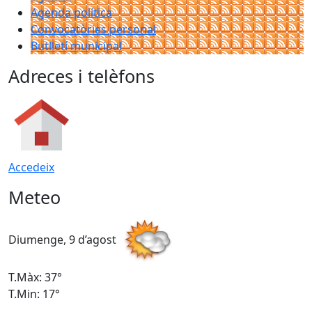
Agenda política
Convocatòries personal
Butlletí municipal
Adreces i telèfons
Accedeix
Meteo
Diumenge, 9 d’agost
D
T.Màx: 37°
T
T.Min: 17°
T