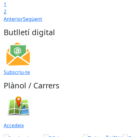
1
T
2
Anterior
Següent
Butlletí digital
Subscriu-te
Plànol / Carrers
Accedeix