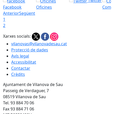
Twitter
Facebook
Oficines
Com a
Anterior
Següent
1
2
Xarxes socials:
vilanovas@vilanovadesau.cat
Protecció de dades
Avís legal
Accessibilitat
Contactar
Crèdits
Ajuntament de Vilanova de Sau
Passeig de Verdaguer, 7
08519 Vilanova de Sau
Tel. 93 884 70 06
Fax 93 884 71 06