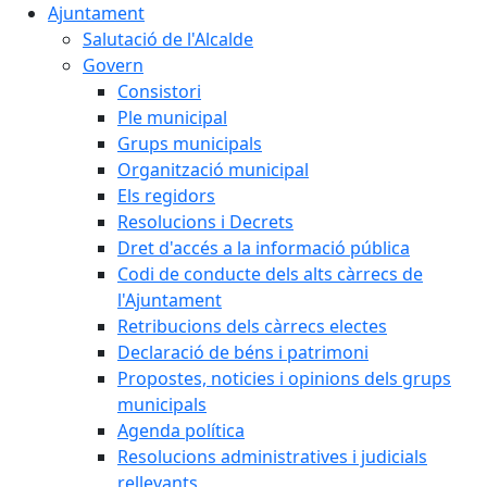
Ajuntament
Salutació de l'Alcalde
Govern
Consistori
Ple municipal
Grups municipals
Organització municipal
Els regidors
Resolucions i Decrets
Dret d'accés a la informació pública
Codi de conducte dels alts càrrecs de
l'Ajuntament
Retribucions dels càrrecs electes
Declaració de béns i patrimoni
Propostes, noticies i opinions dels grups
municipals
Agenda política
Resolucions administratives i judicials
rellevants