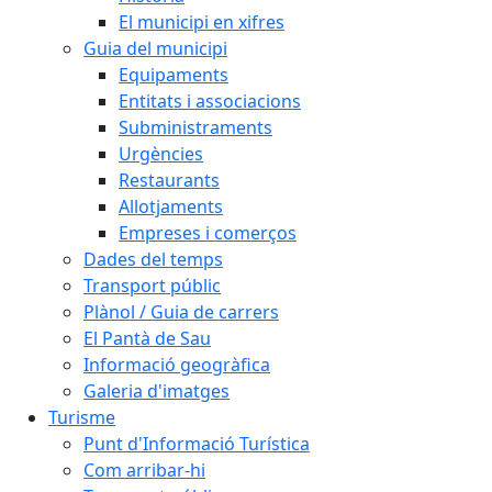
El municipi en xifres
Guia del municipi
Equipaments
Entitats i associacions
Subministraments
Urgències
Restaurants
Allotjaments
Empreses i comerços
Dades del temps
Transport públic
Plànol / Guia de carrers
El Pantà de Sau
Informació geogràfica
Galeria d'imatges
Turisme
Punt d'Informació Turística
Com arribar-hi