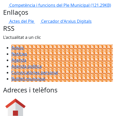
Competència i funcions del Ple Municipal
(121.29KB)
Enllaços
Actes del Ple
Cercador d'Arxius Digitals
RSS
L'actualitat a un clic
Avisos
Notícies
Agenda
Agenda política
Convocatòries personal
Butlletí municipal
Adreces i telèfons