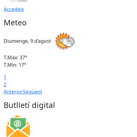
Accedeix
Meteo
Diumenge, 9 d’agost
D
T.Màx: 37°
T
T.Min: 17°
T
1
T
2
Anterior
Següent
Butlletí digital