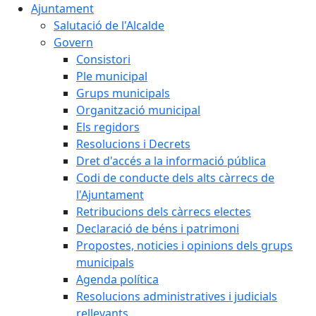
Ajuntament
Salutació de l'Alcalde
Govern
Consistori
Ple municipal
Grups municipals
Organització municipal
Els regidors
Resolucions i Decrets
Dret d'accés a la informació pública
Codi de conducte dels alts càrrecs de
l'Ajuntament
Retribucions dels càrrecs electes
Declaració de béns i patrimoni
Propostes, noticies i opinions dels grups
municipals
Agenda política
Resolucions administratives i judicials
rellevants