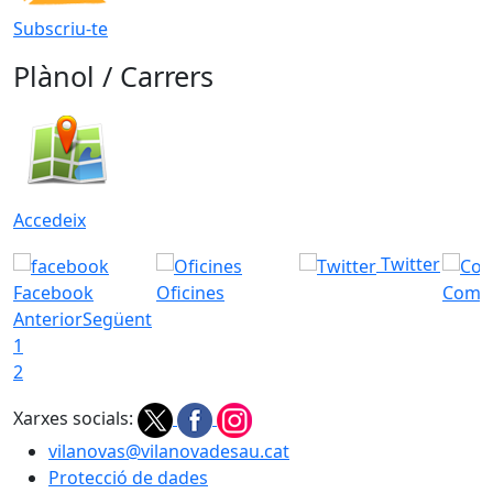
Subscriu-te
Plànol / Carrers
Accedeix
Twitter
Facebook
Oficines
Com a
Anterior
Següent
1
2
Xarxes socials:
vilanovas@vilanovadesau.cat
Protecció de dades